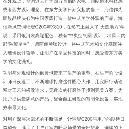
在外观上，空调过去作为西方首倡的家电，始终追求科技感
或者西方设计理念。在东方美学日渐兴起的当下，海信作为
民族品牌决心为中国家庭打造一款中式美学外观的产品。海
信新风空调璀璨C200与X810，在形态上融入了“天圆地方”学
说，采用银河灰高端配色，独有“中央空气圆”设计，出风口内
部“璀璨星空”， 调两侧琴弦设计，将中式艺术和文化基因注
入璀璨设计哲学，让用户在享受科技的同时，感受着东方美
学的文化洗礼。
功能与外观设计的颠覆也带来了生产的重塑。在生产阶段设
计师日夜返工，不断雕琢打磨这件匠心大作，用实际行动诠
释对工艺的极致追求，无数次的打磨终于找到完美方案，为
用户提供最满意的产品，配合自主研发的智能化设备，实现
效率最大化。
对用户深层次需求的不断满足，让璀璨C200与用户的期待日
益契合，满足了用户对室内呼吸场景的全部想象，璀璨的上