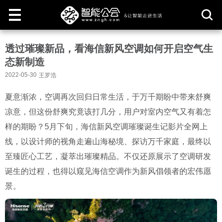
取
透过璀璨新品，看海信新风空调如何开启空气生
消
态新制造
2022-05-30
王罗浩
夏意渐浓，空调再次回归日常生活，于万千期盼中带来舒爽
凉意，但这份舒爽究竟该打几分，用户对室内空气又有着怎
样的期盼？5月下旬，海信新风空调璀璨诞生记影片全网上
线，以设计师的视角走遍山海秘境、探访万千家庭，最终以
至臻匠心工艺，凝萃出璀璨精品。不仅还原展示了空调研发
诞生的过程，也得以窥见海信空调作为新风倡领者的宏伟愿
景。