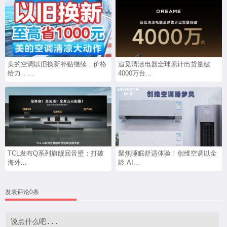
美的空调以旧换新补贴继续，价格
追觅清洁电器全球累计出货量破
给力，...
4000万台...
TCL发布Q系列旗舰回音壁：打破
聚焦睡眠舒适体验！创维空调以全
海外...
龄 AI...
发表评论0条