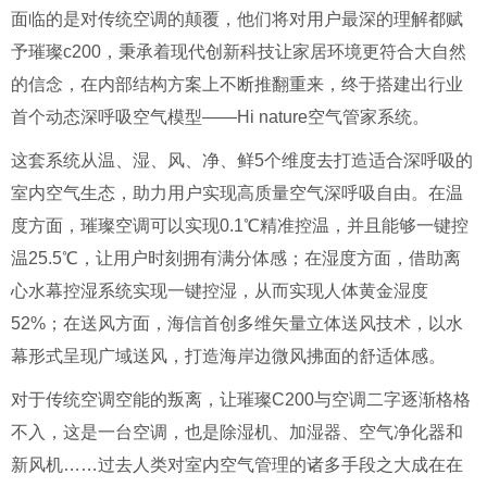
面临的是对传统空调的颠覆，他们将对用户最深的理解都赋
予璀璨c200，秉承着现代创新科技让家居环境更符合大自然
的信念，在内部结构方案上不断推翻重来，终于搭建出行业
首个动态深呼吸空气模型——Hi nature空气管家系统。
这套系统从温、湿、风、净、鲜5个维度去打造适合深呼吸的
室内空气生态，助力用户实现高质量空气深呼吸自由。在温
度方面，璀璨空调可以实现0.1℃精准控温，并且能够一键控
温25.5℃，让用户时刻拥有满分体感；在湿度方面，借助离
心水幕控湿系统实现一键控湿，从而实现人体黄金湿度
52%；在送风方面，海信首创多维矢量立体送风技术，以水
幕形式呈现广域送风，打造海岸边微风拂面的舒适体感。
对于传统空调空能的叛离，让璀璨C200与空调二字逐渐格格
不入，这是一台空调，也是除湿机、加湿器、空气净化器和
新风机……过去人类对室内空气管理的诸多手段之大成在在