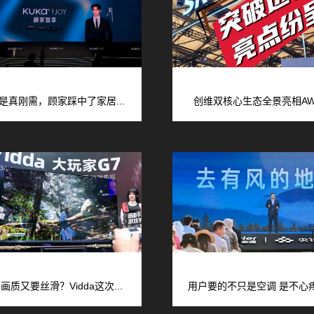
是真刚需，顾家踩中了家居...
创维双核心生态全景亮相AWE
画质又要丝滑？Vidda这次...
用户要的不只是空调 是不心疼的