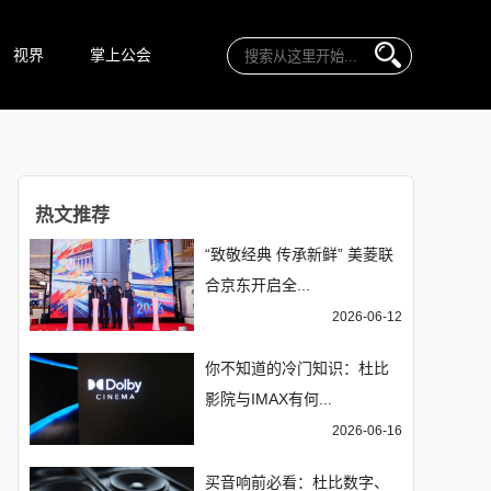
视界
掌上公会
热文推荐
“致敬经典 传承新鲜” 美菱联
合京东开启全...
2026-06-12
你不知道的冷门知识：杜比
影院与IMAX有何...
2026-06-16
买音响前必看：杜比数字、