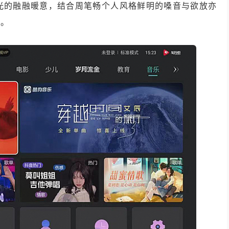
绕火光的融融暖意，结合周笔畅个人风格鲜明的嗓音与欲放亦
鸣。