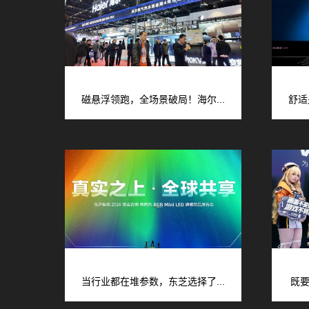
磁悬浮领跑，全场景破局！海尔...
舒适
当行业都在堆参数，东芝选择了...
既要