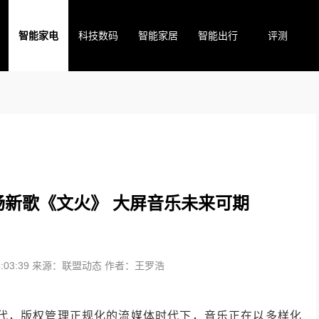
智能家电
科技数码
智能家居
智能出行
评测
新歌《文火》 大屏音乐未来可期
03:39
来源：联盟动态
作者：王罗浩
时代，版权管理正规化的流媒体时代下，音乐正在以多样化