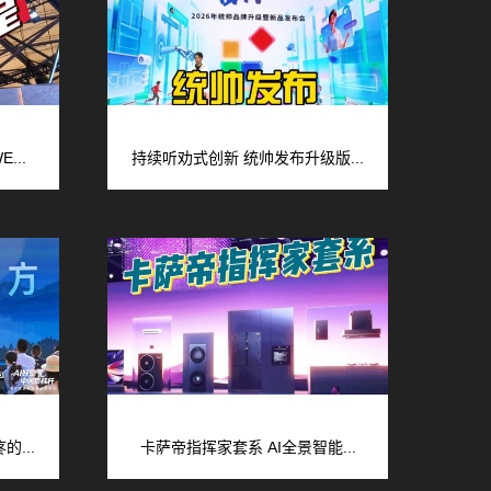
...
持续听劝式创新 统帅发布升级版...
...
卡萨帝指挥家套系 AI全景智能...