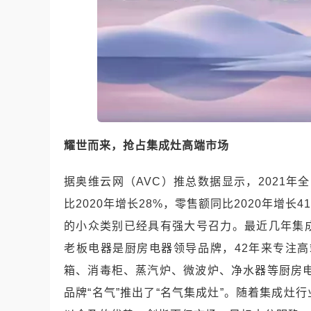
耀世而来，抢占集成灶高端市场
据奥维云网（AVC）推总数据显示，2021年
比2020年增长28%，零售额同比2020年增
的小众类别已经具有强大号召力。最近几年集
老板电器是厨房电器领导品牌，42年来专注
箱、消毒柜、蒸汽炉、微波炉、净水器等厨房电
品牌“名气”推出了“名气集成灶”。随着集成