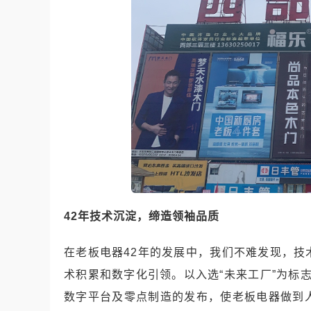
42年技术沉淀，缔造领袖品质
在老板电器42年的发展中，我们不难发现，
术积累和数字化引领。以入选“未来工厂”为标
数字平台及零点制造的发布，使老板电器做到