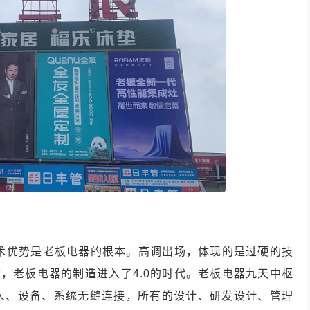
技术优势是老板电器的根本。高调出场，体现的是过硬的技
志，老板电器的制造进入了4.0的时代。老板电器九天中枢
人、设备、系统无缝连接，所有的设计、研发设计、管理