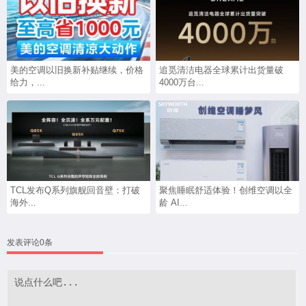
美的空调以旧换新补贴继续，价格
追觅清洁电器全球累计出货量破
给力，...
4000万台...
TCL发布Q系列旗舰回音壁：打破
聚焦睡眠舒适体验！创维空调以全
海外...
龄 AI...
发表评论0条