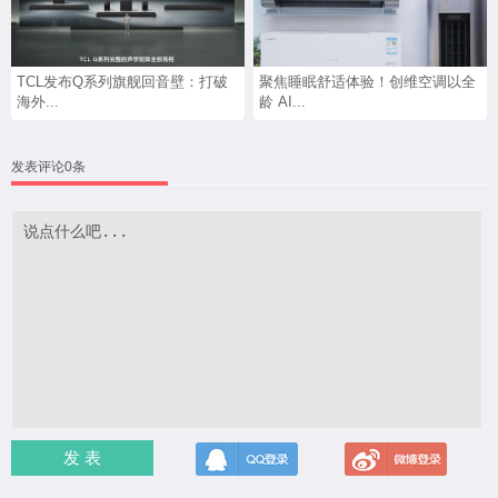
TCL发布Q系列旗舰回音壁：打破
聚焦睡眠舒适体验！创维空调以全
海外...
龄 AI...
发表评论0条
发 表