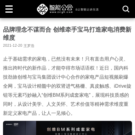
取
品牌理念不谋而合 创维牵手宝马打造家电消费新
消
维度
2021-12-20
王罗浩
止于基础需求的家电，已然没有未来！只有直击用户心灵、
推出跨时代的新作品，才能夺得市场话语权！近日，国内科
技劲旅创维与宝马集团设计中心合作的家电产品短视频刷爆
全网，宝马设计精髓中的双肾进气格栅、真皮触感、iDrive旋
钮等元素巧妙融入“创维BM系列成套家电”，展现科技质感的
同时，从设计美学、人文关怀、艺术价值等精神需求维度重
新定义家电产品，让人一见倾心。