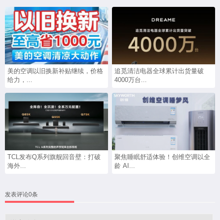
美的空调以旧换新补贴继续，价格
追觅清洁电器全球累计出货量破
给力，...
4000万台...
TCL发布Q系列旗舰回音壁：打破
聚焦睡眠舒适体验！创维空调以全
海外...
龄 AI...
发表评论0条