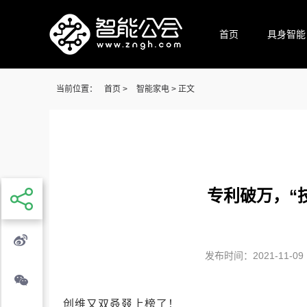
首页
具身智能
当前位置：
首页
>
智能家电
> 正文
专利破万，“
发布时间：2021-11-09 1
创维又双叒叕上榜了！