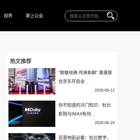
视界
掌上公会
热文推荐
“致敬经典 传承新鲜” 美菱联
合京东开启全...
2026-06-12
你不知道的冷门知识：杜比
影院与IMAX有何...
2026-06-16
买音响前必看：杜比数字、