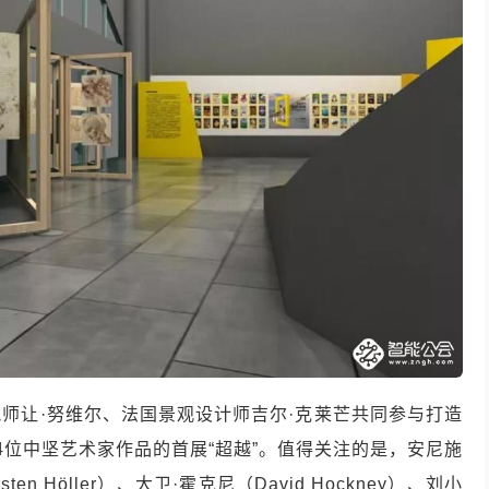
师让·努维尔、法国景观设计师吉尔·克莱芒共同参与打造
4位中坚艺术家作品的首展“超越”。值得关注的是，安尼施
ten Höller）、大卫·霍克尼（David Hockney）、刘小