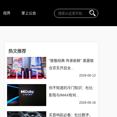
视界
掌上公会
热文推荐
“致敬经典 传承新鲜” 美菱联
合京东开启全...
2026-06-12
你不知道的冷门知识：杜比
影院与IMAX有何...
2026-06-16
买音响前必看：杜比数字、