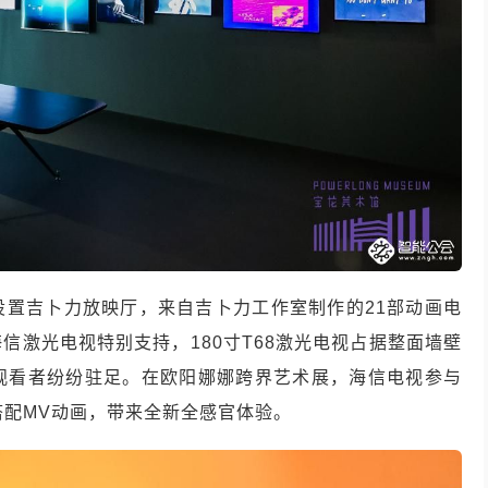
设置吉卜力放映厅，来自吉卜力工作室制作的21部动画电
信激光电视特别支持，180寸T68激光电视占据整面墙壁
观看者纷纷驻足。在欧阳娜娜跨界艺术展，海信电视参与
搭配MV动画，带来全新全感官体验。