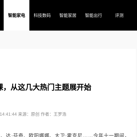
智能家电
科技数码
智能家居
智能出行
评测
课，从这几大热门主题展开始
4:41:44
来源：原创
作者：王罗浩
、达·芬奇、欧阳娜娜、大卫·霍克尼……今年十一期间，