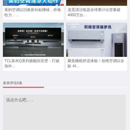
美的空调以旧换新补贴继续，价格
追觅清洁电器全球累计出货量破
给力，...
4000万台...
TCL发布Q系列旗舰回音壁：打破
聚焦睡眠舒适体验！创维空调以全
海外...
龄 AI...
发表评论0条