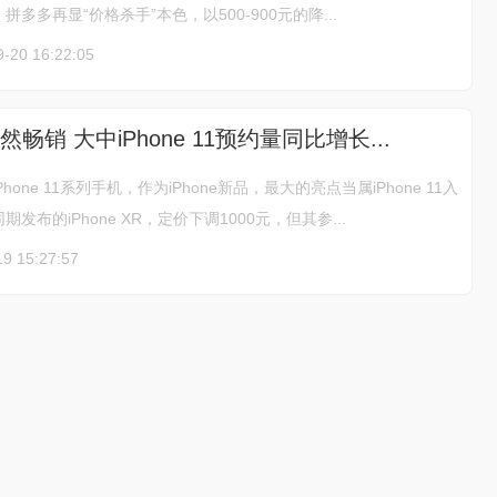
多多再显“价格杀手”本色，以500-900元的降...
9-20 16:22:05
依然畅销 大中iPhone 11预约量同比增长...
one 11系列手机，作为iPhone新品，最大的亮点当属iPhone 11入
发布的iPhone XR，定价下调1000元，但其参...
19 15:27:57