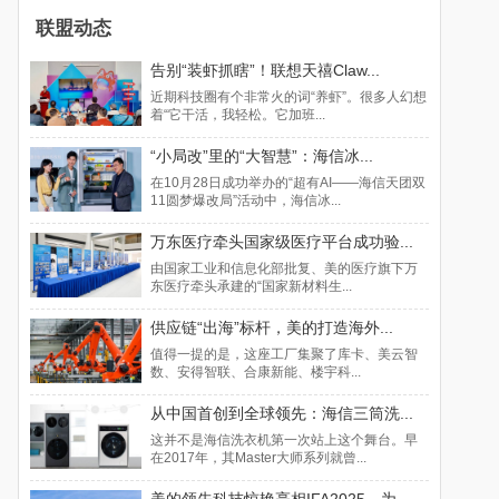
联盟动态
告别“装虾抓瞎”！联想天禧Claw...
近期科技圈有个非常火的词“养虾”。很多人幻想
着“它干活，我轻松。它加班...
“小局改”里的“大智慧”：海信冰...
在10月28日成功举办的“超有AI——海信天团双
11圆梦爆改局”活动中，海信冰...
万东医疗牵头国家级医疗平台成功验...
由国家工业和信息化部批复、美的医疗旗下万
东医疗牵头承建的“国家新材料生...
供应链“出海”标杆，美的打造海外...
值得一提的是，这座工厂集聚了库卡、美云智
数、安得智联、合康新能、楼宇科...
从中国首创到全球领先：海信三筒洗...
这并不是海信洗衣机第一次站上这个舞台。早
在2017年，其Master大师系列就曾...
美的领先科技惊艳亮相IFA2025，为...