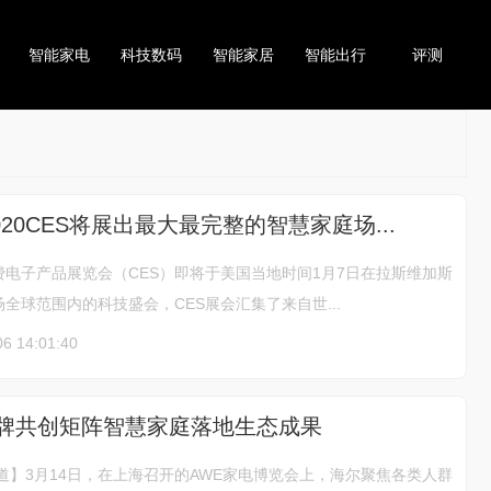
智能家电
科技数码
智能家居
智能出行
评测
20CES将展出最大最完整的智慧家庭场...
电子产品展览会（CES）即将于美国当地时间1月7日在拉斯维加斯
全球范围内的科技盛会，CES展会汇集了来自世...
06 14:01:40
品牌共创矩阵智慧家庭落地生态成果
道】3月14日，在上海召开的AWE家电博览会上，海尔聚焦各类人群