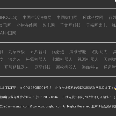
NOCES)
中国生活消费网
中国家电网
环球科技网
百
资讯网
小熊在线网
智电网
千龙网科技
天极网家电
锋
AI中国网
创
九章云极
五八智能
优必选
跨维智能
逐际动力
技
深之蓝
松霖机器人
七腾机器人
视源机器人
天创智
开普勒机器人
灵至科技
新松机器人
海舶科技
通道智
备案ICP证：
京ICP备15055991号-2
北京市计算机信息网络国际联网单位备案：
值电信业务经营许可证：京B2-20171834 广播电视节目制作经营许可证编号：（京
15-2026 www.zngh.com & www.zngonghui.com All Rights Reserved 北京