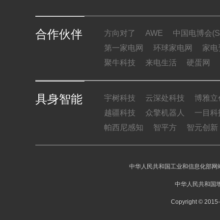
合作伙伴
方向对了
AWE
中国电博会(SI
第一家电网
环球家电网
家电
聚牛科技
来电生活
硬蛋网
具身智能
宇树科技
云深处科技
博雅立
越疆科技
众擎机器人
一目科
帕西尼感知
智平方
智元创新
中华人民共和国工业和信息化部网站
中华人民共和国增
Copyright © 20