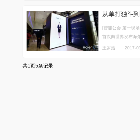
从单打独斗到
[智能公会 第一现
首次向世界发布海尔、美国
王罗浩
2017-0
共
1
页
5
条记录