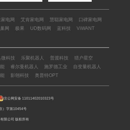
姓家电网
艾肯家电网
慧聪家电网
口碑家电网
巢网
极果
UD数码网
蓝科技
ViWANT
具微科技
乐聚机器人
普渡科技
猎户星空
能
睿尔曼机器人
施罗德工业
自变量机器人
能
影翎科技
奥普特OPT
京公网安备 11011402010323号
）字第10454号
博远致胜科技有限公司 版权所有