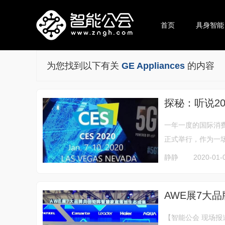
首页
具身智能
为您找到以下有关
GE Appliances
的内容
探秘：听说20
一年一度的国际消费
正式举行，作为一场
静静
2020-01-
AWE展7大
【智能公会 现场报