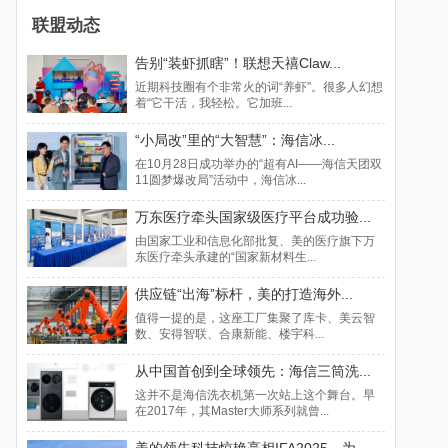
联盟动态
告别“装虾抓瞎”！联想天禧Claw...
近期科技圈有个非常火的词“养虾”。很多人幻想
着“它干活，我轻松。它加班...
“小局改”里的“大智慧”：海信冰...
在10月28日成功举办的“超有AI——海信天团双
11圆梦爆改局”活动中，海信冰...
万东医疗牵头国家级医疗平台成功验...
由国家工业和信息化部批复、美的医疗旗下万
东医疗牵头承建的“国家新材料生...
供应链“出海”标杆，美的打造海外...
值得一提的是，这座工厂集聚了库卡、美云智
数、安得智联、合康新能、楼宇科...
从中国首创到全球领先：海信三筒洗...
这并不是海信洗衣机第一次站上这个舞台。早
在2017年，其Master大师系列就曾...
美的领先科技惊艳亮相IFA2025，为...