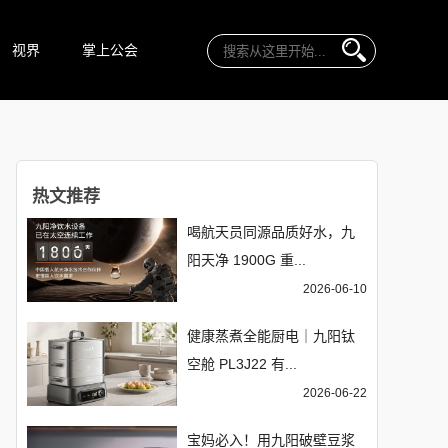
视界
掌上公会
热文推荐
喝航天员同源品质好水，九
阳天净 1900G 重...
2026-06-10
健康蒸煮全能厨电｜九阳钛
空舱 PL3J22 有...
2026-06-22
宝妈必入！用九阳破壁豆浆