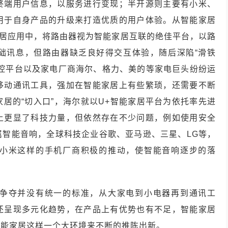
终端用户信息，以服务进行变现；半开源则主要有小米、
用于自身产品的升级来打造优质的用户体验。从智能家居
家居应用中，将路由器视为智能家居互联的绝佳平台，以路
础讯息，但路由器缺乏良好得交互体验，随后深陷“滑铁
操控平台以及家电厂商海尔、格力、美的等家电巨头纷纷运
移动通讯工具，强加在智能家居上有些繁琐，还需要不断
居的“切入口”，海尔就以U+智能家居平台为依托率先进
上更显了科技力量，但依然存在不少问题，例如使用安全
属智能音响，全球科技企业谷歌、亚马逊、三星、LG等，
小米这样的手机厂商积极的推动，使智能音响逐步的落
争夺并没有统一的标准，从大家电到小电器再到通讯工
还呈现多元化趋势，在产品上有优势也有不足，智能家居
智能家居这样一个大环境来不断的推陈出新。