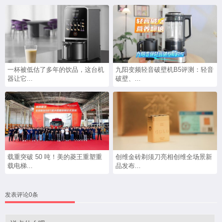
一杯被低估了多年的饮品，这台机
九阳变频轻音破壁机B5评测：轻音
器让它...
破壁、...
载重突破 50 吨！美的菱王重塑重
创维金砖剃须刀亮相创维全场景新
载电梯...
品发布...
发表评论0条