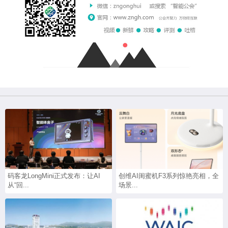
码客龙LongMini正式发布：让AI
创维AI闺蜜机F3系列惊艳亮相，全
从“回...
场景...