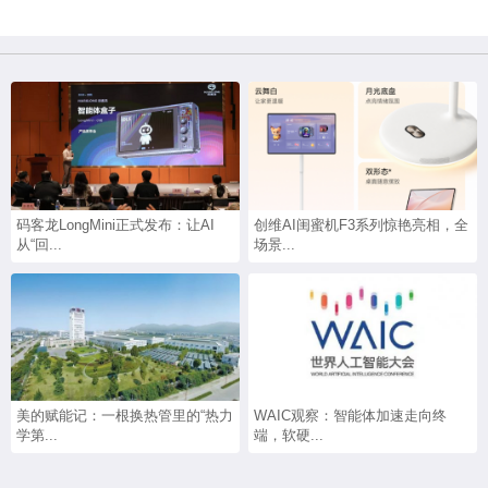
码客龙LongMini正式发布：让AI
创维AI闺蜜机F3系列惊艳亮相，全
从“回...
场景...
美的赋能记：一根换热管里的“热力
WAIC观察：智能体加速走向终
学第...
端，软硬...