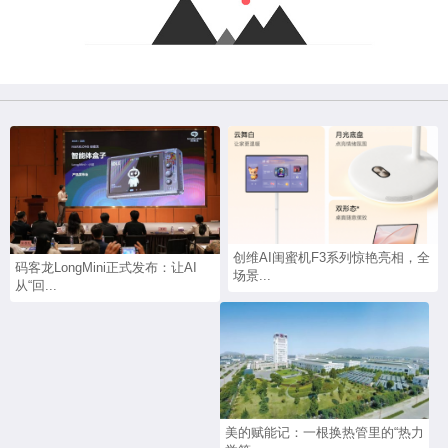
创维AI闺蜜机F3系列惊艳亮相，全
码客龙LongMini正式发布：让AI
场景...
从“回...
美的赋能记：一根换热管里的“热力