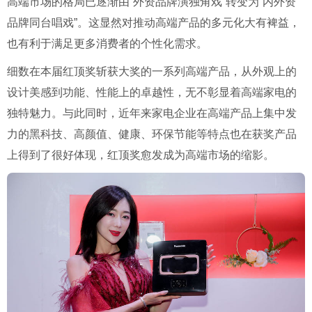
高端市场的格局已逐渐由
“
外资品牌演独角戏
”
转变为
“
内外资
品牌同台唱戏
”
。这显然对推动高端产品的多元化大有裨益，
也有利于满足更多消费者的个性化需求。
细数在本届红顶奖斩获大奖的一系列高端产品，从外观上的
设计美感到功能、性能上的卓越性，无不彰显着高端家电的
独特魅力。与此同时，近年来家电企业在高端产品上集中发
力的黑科技、高颜值、健康、环保节能等特点也在获奖产品
上得到了很好体现，红顶奖愈发成为高端市场的缩影。