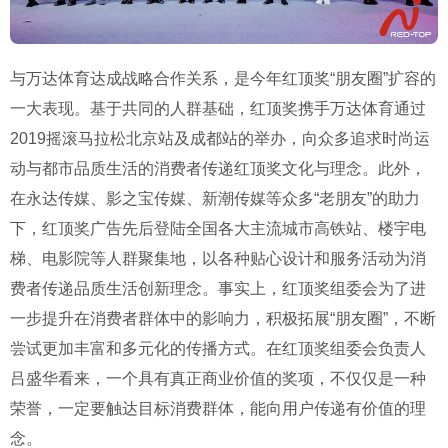
与万达体育达成战略合作关系，是今年红顶奖
“
朋友圈
”
扩容的
一大表现。基于共同的人群基础，红顶奖携手万达体育通过
2019
摇滚马拉松北京站及成都站的举办，向众多追求时尚运
动与都市品质生活的消费者传递红顶奖文化与理念。此外，
在永达传媒、影之宝传媒、新潮传媒等众多
“
老朋友
”
的助力
下，红顶奖广告先后登陆全国各大主流城市高铁站、楼宇电
梯、电影院等人群聚集地，以各种贴心设计和服务活动为消
费者传递品质生活创新理念。事实上，红顶奖组委会为了进
一步提升在消费者群体中的影响力，积极拓展
“
朋友圈
”
，不断
尝试更加丰富和多元化的传播方式。在红顶奖组委会负责人
吕盛华看来，一个具有真正商业价值的奖项，不仅仅是一种
荣誉，一定要触达目标消费群体，能向用户传递有价值的理
念。