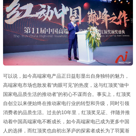
可以说，如今高端家电产品正日益彰显出自身独特的魅力，
高端家电市场也散发着
“
肉眼可见
”
的热度，这与红顶奖
“
做中
国家电品质生活的推动者
”
的初心不谋而合。事实上，红顶奖
自创立以来便始终在推动家电行业的转型和升级，同时引领
消费者的品质生活。过去的
10
年里，红顶奖见证、伴随并推
动着中国高端家电不断成长，如今高端家电已成为更多中国
人的选择，而红顶奖也由初出茅庐的探索者成长为了羽翼渐