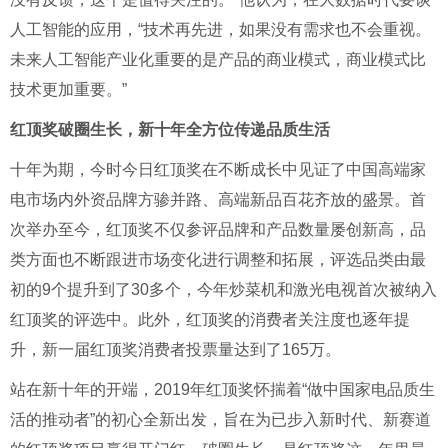
人工智能的应用，
“
技术再先进，如果没有需求也不会重视。
未来人工智能产业化重要的是产品的商业模式，商业模式比
技术更加重要。
”
红顶奖破圈生长，新十年全方位传递品质生活
十年为期，今时今日红顶奖在不断成长中见证了中国高端家
电市场内外资品牌方骖并路、高端新品百花齐放的盛景。首
次举办至今，红顶奖不仅参评品牌和产品数量屡创新高，品
类方面也不断跟进市场变化进行调整和拓展，评选品类由最
初的
9
个提升到了
30
多个，今年炒菜机和激光电视首次被纳入
红顶奖的评选中。此外，红顶奖的消费者关注度也逐年提
升，新一届红顶奖消费者投票量达到了
165
万。
站在新十年的开端，
2019
年红顶奖怀揣着
“
做中国家电品质生
活的推动者
”
的初心全新出发，旨在为已步入新时代、新赛道