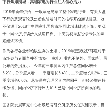
下行焦虑围城，高端家电为行业注入信心活力
2019
年新年伊始，一股寒意笼罩了整个家电行业，有关大盘
下行的悲观言论及焦虑也随着时间的推移开始屡被提及。这
不仅源于
2018
年中国家电零售市场同比增速陡然下降，更源
于中国经济持续步入减速换档、中美贸易摩擦纷争未决的宏
观经济环境。
作为各行各业都赖以生存的土壤，
2019
年宏观经济环境对于
市场参与者而言并不
“
友好
”
，家电行业也不例外。国家统计局
公布的数据显示，今年前三季度国内生产总值同比增长
6.2%
，分季度来看，一季度增长
6.4%
，二季度增长
6.2%
，三
季度增长
6.0%
。尽管是在合理区间内的回落，但经济增速持
续放缓、国内经济下行压力加大已是中国经济所面临的现
状。
国务院发展研究中心市场经济研究所原所长任兴洲表示，目