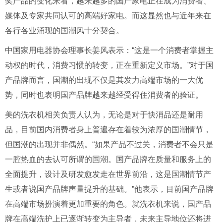
奖产品的变化来看，越来越多的国产家电正在成为消费者、
媒体及专家共同认可的高端好家电。而这显然也与近年来在
各行各业涌现的国潮风十分契合。
中国家用电器协会理事长姜风表示：
“
这是一个消费者掌握主
动权的时代，消费习惯的转变，正在重新定义市场。
”
对于国
产品牌而言，国潮的出现不仅是其发力高端市场的一大优
势，同时也表明国产品牌越来越经受得住消费者的验证。
美的洗衣机相关负责人认为，无论是对于快消品还是耐用
品，目前国内消费者身上普遍存在着较为浓厚的国潮情节，
但国潮的出现并非偶然。
“
如果产品不过关，消费者不会只是
一腔热血的去认可所谓的国潮。国产品牌在质量和服务上的
全面提升，设计及研发愈发走在世界前沿，这是国潮情节产
生或者说国产品牌声量提升的基础。
”
他表示，目前国产品牌
在高端市场扮演着更加重要的角色。就洗衣机来说，国产品
牌在高端洗护上已逐渐转变为主导者，未来主导地位还将进