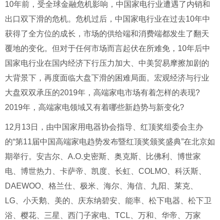
10
年前，受全球金融危机影响，中国家电行业遭遇了内销和
出口双下滑的危机。危机过后，中国家电行业在过去
10
年中
获得了全方位的成长，市场的供给端和消费端都发生了翻天
覆地的变化。但对于任何市场而言起伏在所难免，
10
年后中
国家电行业在国内经济下行压力加大、中美贸易摩擦加剧的
大背景下，再度面临大盘下滑的困难局面。宏观经济与行业
大盘双双承压的
2019
年，高端家电市场有着怎样的表现
?
2019
年，高端家电领域又有着哪些新趋势与新变化
?
12
月
13
日，由中国家用电器协会指导、红顶奖组委会主办
的
“
第
11
届中国高端家电趋势发布暨红顶奖颁奖盛典
”
在北京如
期举行。安吉尔、
A.O.
史密斯、奥克斯、比佛利、博世家
电、博世热力、卡萨帝、凯度、长虹、
COLMO
、科沃斯、
DAEWOO
、格兰仕、极米、海尔、海信、九阳、莱克、
LG
、小天鹅、美的、庆东纳碧安、能率、松下电器、松下卫
浴、樱花、三星、西门子家电、
TCL
、万和、华帝、万家