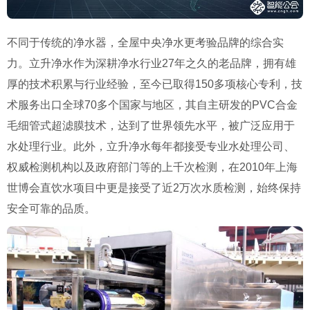
不同于传统的净水器，全屋中央净水更考验品牌的综合实
力。立升净水作为深耕净水行业
27
年之久的老品牌，拥有雄
厚的技术积累与行业经验，至今已取得
150
多项核心专利，技
术服务出口全球
70
多个国家与地区，其自主研发的
PVC
合金
毛细管式超滤膜技术，达到了世界领先水平，被广泛应用于
水处理行业。此外，立升净水每年都接受专业水处理公司、
权威检测机构以及政府部门等的上千次检测，在
2010
年上海
世博会直饮水项目中更是接受了近
2
万次水质检测，始终保持
安全可靠的品质。