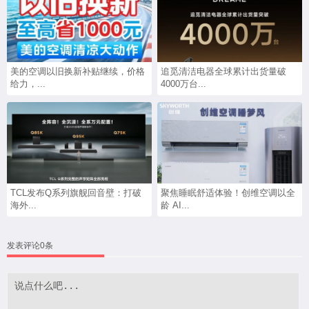
美的空调以旧换新补贴继续，价格
追觅清洁电器全球累计出货量破
给力，...
4000万台...
TCL发布Q系列旗舰回音壁：打破
聚焦睡眠舒适体验！创维空调以全
海外...
龄 AI...
发表评论0条